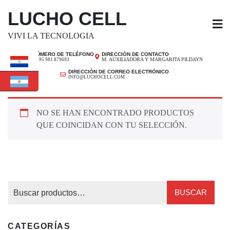
SALTAR
LUCHO CELL
AL
CONTENIDO
VIVI LA TECNOLOGIA
NÚMERO DE TELÉFONO
DIRECCIÓN DE CONTACTO
M. AUXILIADORA Y MARGARITA PILDAYN
+ 595 981 879693
DIRECCIÓN DE CORREO ELECTRÓNICO
INFO@LUCHOCELL.COM
NO SE HAN ENCONTRADO PRODUCTOS
QUE COINCIDAN CON TU SELECCIÓN.
BUSCAR
CATEGORÍAS