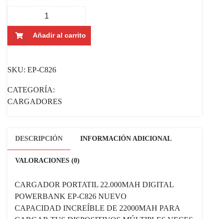
CARGADOR
PORTATIL
ECOPOWER
Añadir al carrito
22.000MAH
DIGITAL
SKU:
EP-C826
POWERBANK
CANTIDAD
CATEGORÍA:
CARGADORES
DESCRIPCIÓN
INFORMACIÓN ADICIONAL
VALORACIONES (0)
CARGADOR PORTATIL 22.000MAH DIGITAL
POWERBANK EP-C826 NUEVO
CAPACIDAD INCREÍBLE DE 22000MAH PARA