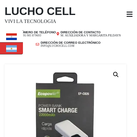
SALTAR
LUCHO CELL
AL
CONTENIDO
VIVI LA TECNOLOGIA
NÚMERO DE TELÉFONO
DIRECCIÓN DE CONTACTO
M. AUXILIADORA Y MARGARITA PILDAYN
+ 595 981 879693
DIRECCIÓN DE CORREO ELECTRÓNICO
INFO@LUCHOCELL.COM