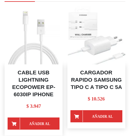
CABLE USB
CARGADOR
LIGHTNING
RAPIDO SAMSUNG
ECOPOWER EP-
TIPO C A TIPO C 5A
6030IP IPHONE
$
10.526
$
3.947
AÑADIR AL
AÑADIR AL
CARRITO