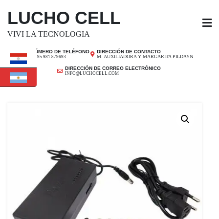
SALTAR
LUCHO CELL
AL
CONTENIDO
VIVI LA TECNOLOGIA
NÚMERO DE TELÉFONO
DIRECCIÓN DE CONTACTO
M. AUXILIADORA Y MARGARITA PILDAYN
+ 595 981 879693
DIRECCIÓN DE CORREO ELECTRÓNICO
INFO@LUCHOCELL.COM