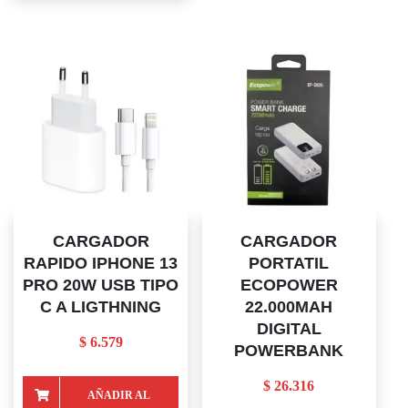
CARRITO
CARGADOR
CARGADOR
RAPIDO IPHONE 13
PORTATIL
PRO 20W USB TIPO
ECOPOWER
C A LIGTHNING
22.000MAH
DIGITAL
$
6.579
POWERBANK
$
26.316
AÑADIR AL