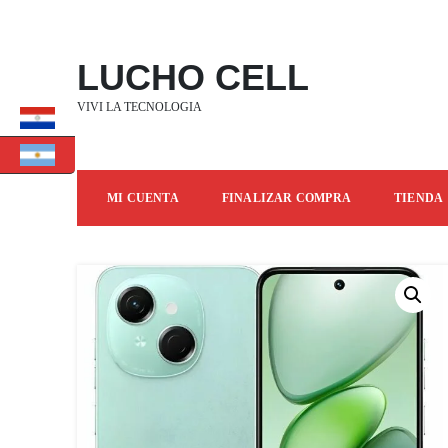
SALTAR
AL
CONTENIDO
LUCHO CELL
VIVI LA TECNOLOGIA
MI CUENTA
FINALIZAR COMPRA
TIENDA