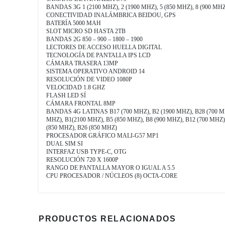
BANDAS 3G 1 (2100 MHZ), 2 (1900 MHZ), 5 (850 MHZ), 8 (900 MHZ
CONECTIVIDAD INALÁMBRICA BEIDOU, GPS
BATERÍA 5000 MAH
SLOT MICRO SD HASTA 2TB
BANDAS 2G 850 – 900 – 1800 – 1900
LECTORES DE ACCESO HUELLA DIGITAL
TECNOLOGÍA DE PANTALLA IPS LCD
CÁMARA TRASERA 13MP
SISTEMA OPERATIVO ANDROID 14
RESOLUCIÓN DE VIDEO 1080P
VELOCIDAD 1.8 GHZ
FLASH LED SÍ
CÁMARA FRONTAL 8MP
BANDAS 4G LATINAS B17 (700 MHZ), B2 (1900 MHZ), B28 (700 MHZ
MHZ), B1(2100 MHZ), B5 (850 MHZ), B8 (900 MHZ), B12 (700 MHZ),
(850 MHZ), B26 (850 MHZ)
PROCESADOR GRÁFICO MALI-G57 MP1
DUAL SIM SI
INTERFAZ USB TYPE-C, OTG
RESOLUCIÓN 720 X 1600P
RANGO DE PANTALLA MAYOR O IGUAL A 5.5
CPU PROCESADOR / NÚCLEOS (8) OCTA-CORE
PRODUCTOS RELACIONADOS