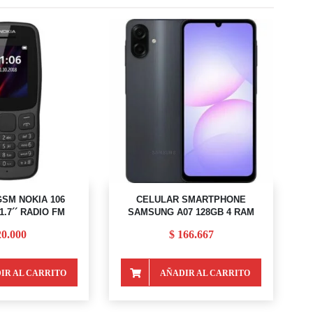
SM NOKIA 106
CELULAR SMARTPHONE
.7´´ RADIO FM
SAMSUNG A07 128GB 4 RAM
0.000
$
166.667
IR AL CARRITO
AÑADIR AL CARRITO