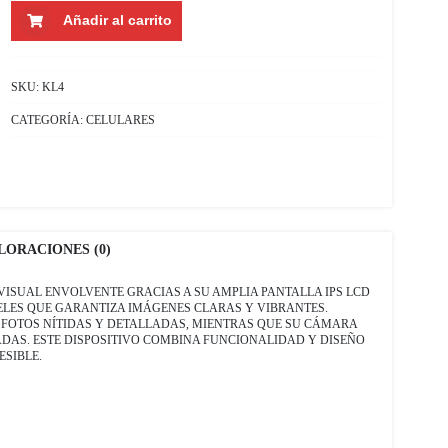
CELULAR
Añadir al carrito
SMARTPHONE
TECNO
SPARK
GO
SKU:
KL4
1
64GB
6GB
CATEGORÍA:
CELULARES
RAM
CANTIDAD
LORACIONES (0)
 VISUAL ENVOLVENTE GRACIAS A SU AMPLIA PANTALLA IPS LCD
ÍXELES QUE GARANTIZA IMÁGENES CLARAS Y VIBRANTES.
 FOTOS NÍTIDAS Y DETALLADAS, MIENTRAS QUE SU CÁMARA
ADAS. ESTE DISPOSITIVO COMBINA FUNCIONALIDAD Y DISEÑO
SIBLE.