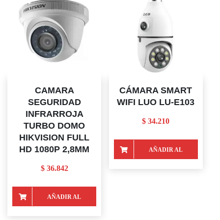
CAMARA
CÁMARA SMART
SEGURIDAD
WIFI LUO LU-E103
INFRARROJA
$
34.210
TURBO DOMO
HIKVISION FULL
HD 1080P 2,8MM
AÑADIR AL
$
36.842
CARRITO
AÑADIR AL
CARRITO