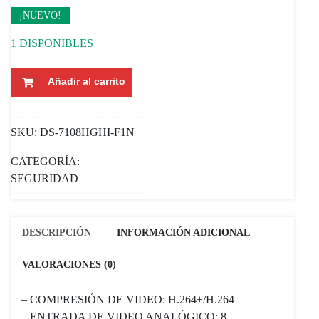
¡NUEVO!
1 DISPONIBLES
DVR
Añadir al carrito
TURBO
HD
HIKVISION
SKU:
DS-7108HGHI-F1N
7100
SERIES
CATEGORÍA:
4
SEGURIDAD
CANALES
CANTIDAD
DESCRIPCIÓN
INFORMACIÓN ADICIONAL
VALORACIONES (0)
– COMPRESIÓN DE VIDEO: H.264+/H.264
– ENTRADA DE VIDEO ANALÓGICO: 8