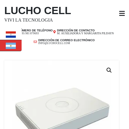
SALTAR
LUCHO CELL
AL
CONTENIDO
VIVI LA TECNOLOGIA
NÚMERO DE TELÉFONO
DIRECCIÓN DE CONTACTO
M. AUXILIADORA Y MARGARITA PILDAYN
+ 595 981 879693
DIRECCIÓN DE CORREO ELECTRÓNICO
INFO@LUCHOCELL.COM