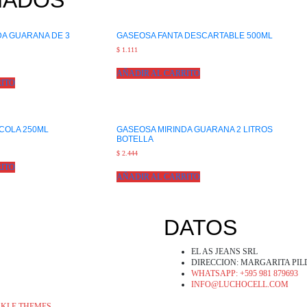
NADOS
DA GUARANA DE 3
GASEOSA FANTA DESCARTABLE 500ML
$
1.111
AÑADIR AL CARRITO
RITO
COLA 250ML
GASEOSA MIRINDA GUARANA 2 LITROS
BOTELLA
$
2.444
RITO
AÑADIR AL CARRITO
DATOS
EL AS JEANS SRL
DIRECCION: MARGARITA PI
WHATSAPP: +595 981 879693
INFO@LUCHOCELL.COM
RKLE THEMES