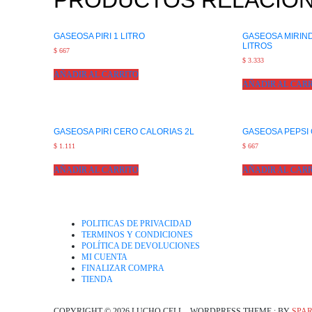
PRODUCTOS RELACIO
GASEOSA PIRI 1 LITRO
GASEOSA MIRIN
LITROS
$
667
$
3.333
AÑADIR AL CARRITO
AÑADIR AL CAR
GASEOSA PIRI CERO CALORIAS 2L
GASEOSA PEPSI 
$
1.111
$
667
AÑADIR AL CARRITO
AÑADIR AL CAR
POLITICAS DE PRIVACIDAD
TERMINOS Y CONDICIONES
POLÍTICA DE DEVOLUCIONES
MI CUENTA
FINALIZAR COMPRA
TIENDA
COPYRIGHT © 2026 LUCHO CELL - WORDPRESS THEME : BY
SPA