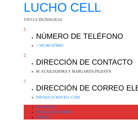
SALTAR
LUCHO CELL
AL
CONTENIDO
VIVI LA TECNOLOGIA
NÚMERO DE TELÉFONO
+ 595 981 879693
DIRECCIÓN DE CONTACTO
M. AUXILIADORA Y MARGARITA PILDAYN
DIRECCIÓN DE CORREO EL
INFO@LUCHOCELL.COM
MI CUENTA
FINALIZAR COMPRA
TIENDA