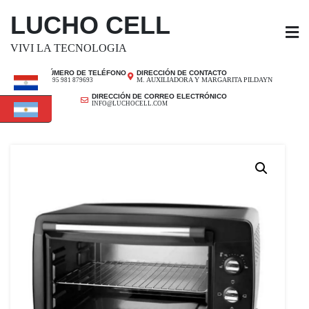
SALTAR
LUCHO CELL
AL
CONTENIDO
VIVI LA TECNOLOGIA
NÚMERO DE TELÉFONO
DIRECCIÓN DE CONTACTO
M. AUXILIADORA Y MARGARITA PILDAYN
+ 595 981 879693
DIRECCIÓN DE CORREO ELECTRÓNICO
INFO@LUCHOCELL.COM