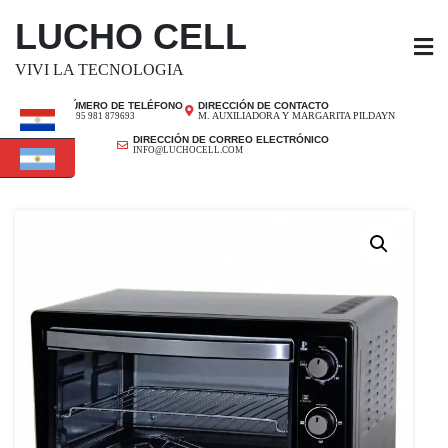
SALTAR
LUCHO CELL
AL
CONTENIDO
VIVI LA TECNOLOGIA
NÚMERO DE TELÉFONO
DIRECCIÓN DE CONTACTO
M. AUXILIADORA Y MARGARITA PILDAYN
+ 595 981 879693
DIRECCIÓN DE CORREO ELECTRÓNICO
INFO@LUCHOCELL.COM