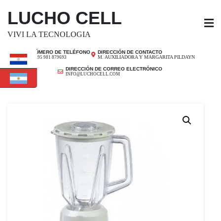
SALTAR
LUCHO CELL
AL
CONTENIDO
VIVI LA TECNOLOGIA
NÚMERO DE TELÉFONO
DIRECCIÓN DE CONTACTO
M. AUXILIADORA Y MARGARITA PILDAYN
+ 595 981 879693
DIRECCIÓN DE CORREO ELECTRÓNICO
INFO@LUCHOCELL.COM