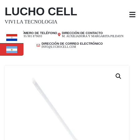
SALTAR
LUCHO CELL
AL
CONTENIDO
VIVI LA TECNOLOGIA
NÚMERO DE TELÉFONO
DIRECCIÓN DE CONTACTO
M. AUXILIADORA Y MARGARITA PILDAYN
+ 595 981 879693
DIRECCIÓN DE CORREO ELECTRÓNICO
INFO@LUCHOCELL.COM