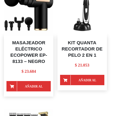
MASAJEADOR
KIT QUANTA
ELÉCTRICO
RECORTADOR DE
ECOPOWER EP-
PELO 2 EN 1
8133 – NEGRO
$
21.053
$
23.684
AÑADIR AL
AÑADIR AL
CARRITO
CARRITO