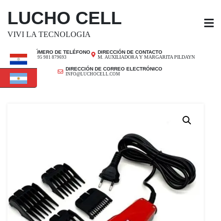
SALTAR
LUCHO CELL
AL
CONTENIDO
VIVI LA TECNOLOGIA
NÚMERO DE TELÉFONO
DIRECCIÓN DE CONTACTO
M. AUXILIADORA Y MARGARITA PILDAYN
+ 595 981 879693
DIRECCIÓN DE CORREO ELECTRÓNICO
INFO@LUCHOCELL.COM