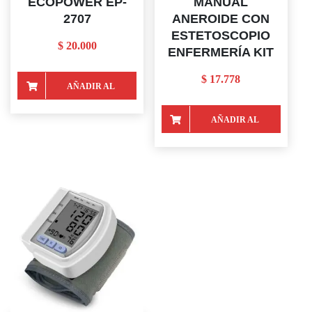
ECOPOWER EP-
MANUAL
2707
ANEROIDE CON
ESTETOSCOPIO
$
20.000
ENFERMERÍA KIT
$
17.778
AÑADIR AL
CARRITO
AÑADIR AL
CARRITO