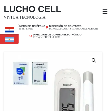
SALTAR
LUCHO CELL
AL
CONTENIDO
VIVI LA TECNOLOGIA
NÚMERO DE TELÉFONO
DIRECCIÓN DE CONTACTO
M. AUXILIADORA Y MARGARITA PILDAYN
+ 595 981 879693
DIRECCIÓN DE CORREO ELECTRÓNICO
INFO@LUCHOCELL.COM