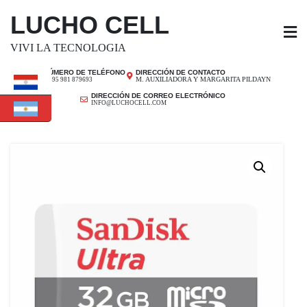
SALTAR
LUCHO CELL
AL
CONTENIDO
VIVI LA TECNOLOGIA
NÚMERO DE TELÉFONO
DIRECCIÓN DE CONTACTO
M. AUXILIADORA Y MARGARITA PILDAYN
+ 595 981 879693
DIRECCIÓN DE CORREO ELECTRÓNICO
INFO@LUCHOCELL.COM