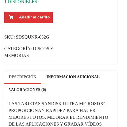
1 DISPONIBLES
MEMORIA
Añadir al carrito
MICRO
SD
SANDISK
SKU:
SDSQUNR-032G
ULTRA
100
CATEGORÍA:
DISCOS Y
MB/S
MEMORIAS
C10
CON
ADAPTADOR
DESCRIPCIÓN
INFORMACIÓN ADICIONAL
32GB
CANTIDAD
VALORACIONES (0)
LAS TARJETAS SANDISK ULTRA MICROSDXC
PROPORCIONAN RAPIDEZ PARA HACER
MEJORES FOTOS, MEJORAR EL RENDIMIENTO
DE LAS APLICACIONES Y GRABAR VÍDEOS