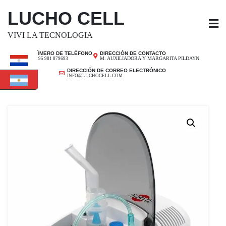
SALTAR
LUCHO CELL
AL
CONTENIDO
VIVI LA TECNOLOGIA
NÚMERO DE TELÉFONO
DIRECCIÓN DE CONTACTO
M. AUXILIADORA Y MARGARITA PILDAYN
+ 595 981 879693
DIRECCIÓN DE CORREO ELECTRÓNICO
INFO@LUCHOCELL.COM