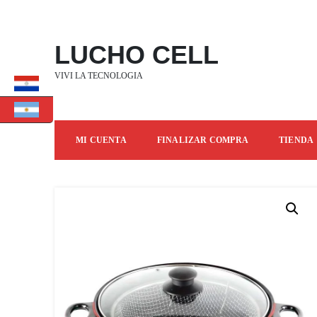
SALTAR
AL
CONTENIDO
LUCHO CELL
VIVI LA TECNOLOGIA
MI CUENTA
FINALIZAR COMPRA
TIENDA