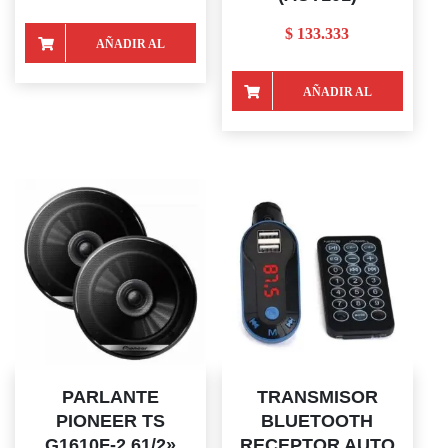
$
133.333
AÑADIR AL
CARRITO
AÑADIR AL
CARRITO
PARLANTE
TRANSMISOR
PIONEER TS
BLUETOOTH
G1610F-2 61/2»
RECEPTOR AUTO