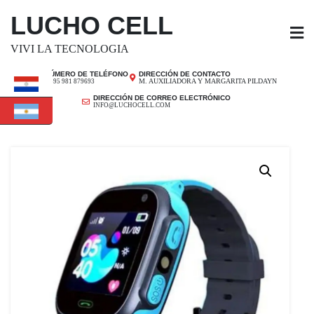
SALTAR
LUCHO CELL
AL
CONTENIDO
VIVI LA TECNOLOGIA
NÚMERO DE TELÉFONO
DIRECCIÓN DE CONTACTO
M. AUXILIADORA Y MARGARITA PILDAYN
+ 595 981 879693
DIRECCIÓN DE CORREO ELECTRÓNICO
INFO@LUCHOCELL.COM