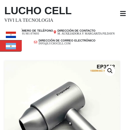
SALTAR
LUCHO CELL
AL
CONTENIDO
VIVI LA TECNOLOGIA
NÚMERO DE TELÉFONO
DIRECCIÓN DE CONTACTO
M. AUXILIADORA Y MARGARITA PILDAYN
+ 595 981 879693
DIRECCIÓN DE CORREO ELECTRÓNICO
INFO@LUCHOCELL.COM