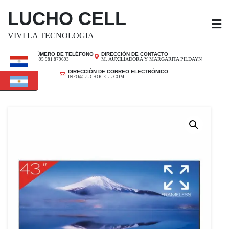
SALTAR
LUCHO CELL
AL
CONTENIDO
VIVI LA TECNOLOGIA
NÚMERO DE TELÉFONO
DIRECCIÓN DE CONTACTO
M. AUXILIADORA Y MARGARITA PILDAYN
+ 595 981 879693
DIRECCIÓN DE CORREO ELECTRÓNICO
INFO@LUCHOCELL.COM