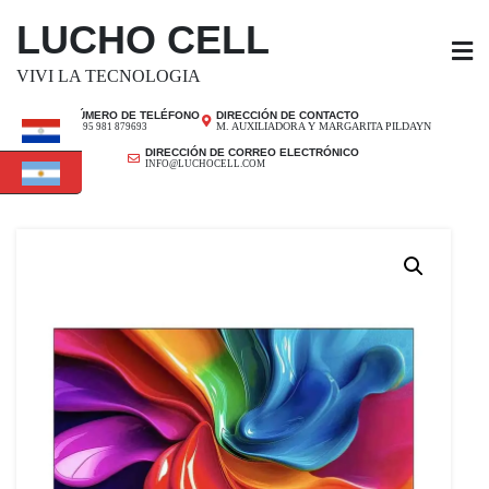
SALTAR
LUCHO CELL
AL
CONTENIDO
VIVI LA TECNOLOGIA
NÚMERO DE TELÉFONO
DIRECCIÓN DE CONTACTO
M. AUXILIADORA Y MARGARITA PILDAYN
+ 595 981 879693
DIRECCIÓN DE CORREO ELECTRÓNICO
INFO@LUCHOCELL.COM