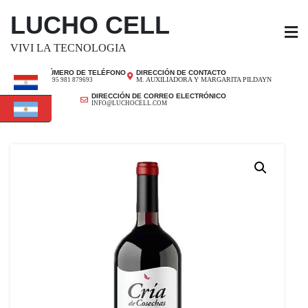
SALTAR
LUCHO CELL
AL
CONTENIDO
VIVI LA TECNOLOGIA
NÚMERO DE TELÉFONO
DIRECCIÓN DE CONTACTO
M. AUXILIADORA Y MARGARITA PILDAYN
+ 595 981 879693
DIRECCIÓN DE CORREO ELECTRÓNICO
INFO@LUCHOCELL.COM