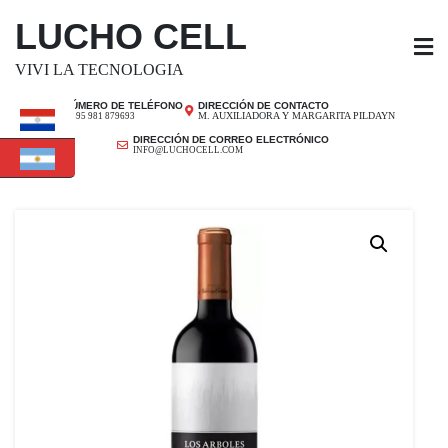
SALTAR
LUCHO CELL
AL
CONTENIDO
VIVI LA TECNOLOGIA
NÚMERO DE TELÉFONO
DIRECCIÓN DE CONTACTO
M. AUXILIADORA Y MARGARITA PILDAYN
+ 595 981 879693
DIRECCIÓN DE CORREO ELECTRÓNICO
INFO@LUCHOCELL.COM