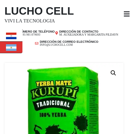
SALTAR
LUCHO CELL
AL
CONTENIDO
VIVI LA TECNOLOGIA
NÚMERO DE TELÉFONO
DIRECCIÓN DE CONTACTO
M. AUXILIADORA Y MARGARITA PILDAYN
+ 595 981 879693
DIRECCIÓN DE CORREO ELECTRÓNICO
INFO@LUCHOCELL.COM