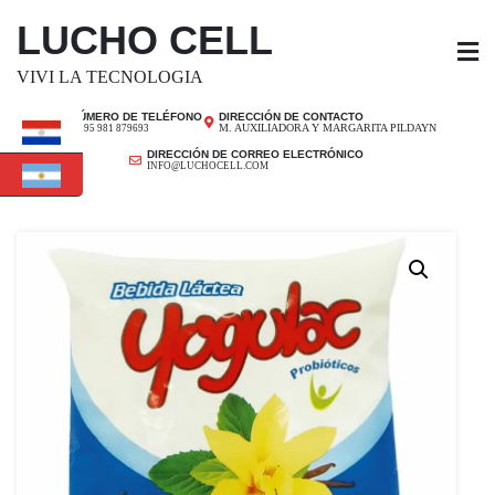
SALTAR
LUCHO CELL
AL
CONTENIDO
VIVI LA TECNOLOGIA
NÚMERO DE TELÉFONO
DIRECCIÓN DE CONTACTO
M. AUXILIADORA Y MARGARITA PILDAYN
+ 595 981 879693
DIRECCIÓN DE CORREO ELECTRÓNICO
INFO@LUCHOCELL.COM