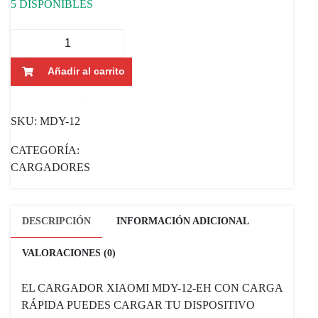
5 DISPONIBLES
CARGADOR
XIAOMI
USB-
Añadir al carrito
A
CON
SKU:
MDY-12
CABLE
USB-
CATEGORÍA:
C
CARGADORES
MDY-
12-
EH
DESCRIPCIÓN
INFORMACIÓN ADICIONAL
67
W
VALORACIONES (0)
-
BLANCO
EL CARGADOR XIAOMI MDY-12-EH CON CARGA
1
RÁPIDA PUEDES CARGAR TU DISPOSITIVO
METRO