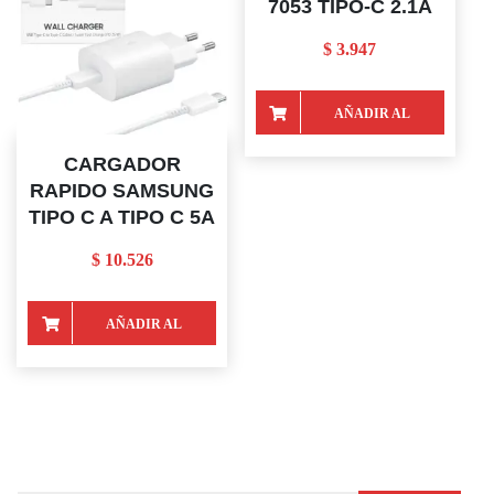
7053 TIPO-C 2.1A
$
3.947
AÑADIR AL
CARRITO
CARGADOR
RAPIDO SAMSUNG
TIPO C A TIPO C 5A
$
10.526
AÑADIR AL
CARRITO