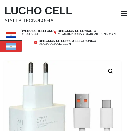
SALTAR
LUCHO CELL
AL
CONTENIDO
VIVI LA TECNOLOGIA
NÚMERO DE TELÉFONO
DIRECCIÓN DE CONTACTO
M. AUXILIADORA Y MARGARITA PILDAYN
+ 595 981 879693
DIRECCIÓN DE CORREO ELECTRÓNICO
INFO@LUCHOCELL.COM