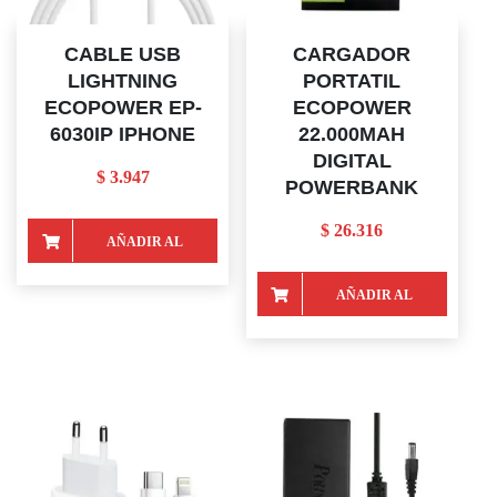
CABLE USB
CARGADOR
LIGHTNING
PORTATIL
ECOPOWER EP-
ECOPOWER
6030IP IPHONE
22.000MAH
DIGITAL
$
3.947
POWERBANK
$
26.316
AÑADIR AL
CARRITO
AÑADIR AL
CARRITO