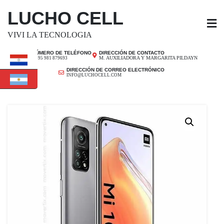
SALTAR
LUCHO CELL
AL
CONTENIDO
VIVI LA TECNOLOGIA
NÚMERO DE TELÉFONO
DIRECCIÓN DE CONTACTO
M. AUXILIADORA Y MARGARITA PILDAYN
+ 595 981 879693
DIRECCIÓN DE CORREO ELECTRÓNICO
INFO@LUCHOCELL.COM