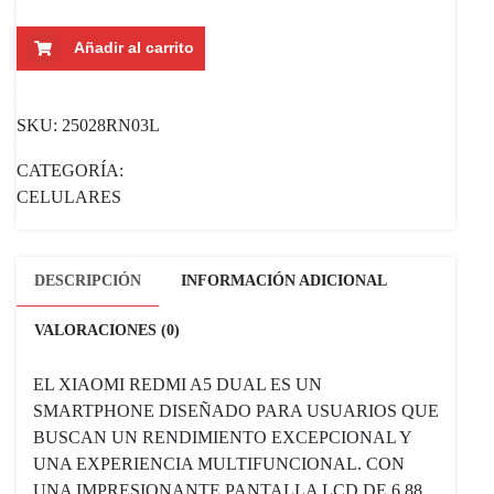
CELULAR
Añadir al carrito
SMARTPHONE
XIAOMI
REDMI
SKU:
25028RN03L
A5
64GB
CATEGORÍA:
4
CELULARES
RAM
BLACK
CANTIDAD
DESCRIPCIÓN
INFORMACIÓN ADICIONAL
VALORACIONES (0)
EL XIAOMI REDMI A5 DUAL ES UN
SMARTPHONE DISEÑADO PARA USUARIOS QUE
BUSCAN UN RENDIMIENTO EXCEPCIONAL Y
UNA EXPERIENCIA MULTIFUNCIONAL. CON
UNA IMPRESIONANTE PANTALLA LCD DE 6.88