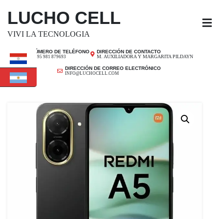
SALTAR
LUCHO CELL
AL
CONTENIDO
VIVI LA TECNOLOGIA
NÚMERO DE TELÉFONO
DIRECCIÓN DE CONTACTO
M. AUXILIADORA Y MARGARITA PILDAYN
+ 595 981 879693
DIRECCIÓN DE CORREO ELECTRÓNICO
INFO@LUCHOCELL.COM