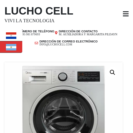
SALTAR
LUCHO CELL
AL
CONTENIDO
VIVI LA TECNOLOGIA
NÚMERO DE TELÉFONO
DIRECCIÓN DE CONTACTO
M. AUXILIADORA Y MARGARITA PILDAYN
+ 595 981 879693
DIRECCIÓN DE CORREO ELECTRÓNICO
INFO@LUCHOCELL.COM