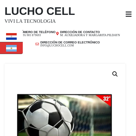
SALTAR
LUCHO CELL
AL
CONTENIDO
VIVI LA TECNOLOGIA
NÚMERO DE TELÉFONO
DIRECCIÓN DE CONTACTO
M. AUXILIADORA Y MARGARITA PILDAYN
+ 595 981 879693
DIRECCIÓN DE CORREO ELECTRÓNICO
INFO@LUCHOCELL.COM