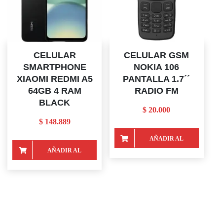
CELULAR
CELULAR GSM
SMARTPHONE
NOKIA 106
XIAOMI REDMI A5
PANTALLA 1.7´´
64GB 4 RAM
RADIO FM
BLACK
$
20.000
$
148.889
AÑADIR AL
AÑADIR AL
CARRITO
CARRITO