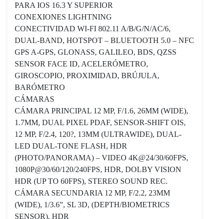
PARA IOS 16.3 Y SUPERIOR
CONEXIONES LIGHTNING
CONECTIVIDAD WI-FI 802.11 A/B/G/N/AC/6,
DUAL-BAND, HOTSPOT – BLUETOOTH 5.0 – NFC
GPS A-GPS, GLONASS, GALILEO, BDS, QZSS
SENSOR FACE ID, ACELERÓMETRO,
GIROSCOPIO, PROXIMIDAD, BRÚJULA,
BARÓMETRO
CÁMARAS
CÁMARA PRINCIPAL 12 MP, F/1.6, 26MM (WIDE),
1.7ΜM, DUAL PIXEL PDAF, SENSOR-SHIFT OIS,
12 MP, F/2.4, 120?, 13MM (ULTRAWIDE), DUAL-
LED DUAL-TONE FLASH, HDR
(PHOTO/PANORAMA) – VIDEO 4K@24/30/60FPS,
1080P@30/60/120/240FPS, HDR, DOLBY VISION
HDR (UP TO 60FPS), STEREO SOUND REC.
CÁMARA SECUNDARIA 12 MP, F/2.2, 23MM
(WIDE), 1/3.6”, SL 3D, (DEPTH/BIOMETRICS
SENSOR), HDR