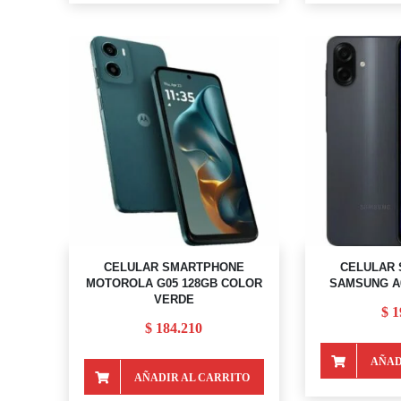
CELULAR SMARTPHONE
CELULAR
MOTOROLA G05 128GB COLOR
SAMSUNG A0
VERDE
$
1
$
184.210
AÑAD
AÑADIR AL CARRITO