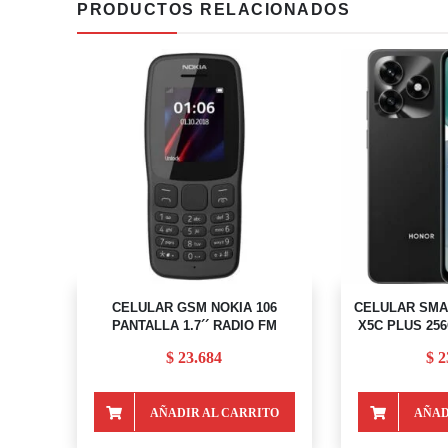
PRODUCTOS RELACIONADOS
CELULAR GSM NOKIA 106
CELULAR SM
PANTALLA 1.7´´ RADIO FM
X5C PLUS 25
$
23.684
$
2
AÑADIR AL CARRITO
AÑAD