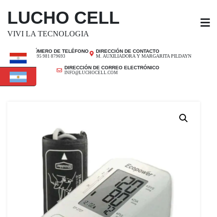
SALTAR
LUCHO CELL
AL
CONTENIDO
VIVI LA TECNOLOGIA
NÚMERO DE TELÉFONO
DIRECCIÓN DE CONTACTO
M. AUXILIADORA Y MARGARITA PILDAYN
+ 595 981 879693
DIRECCIÓN DE CORREO ELECTRÓNICO
INFO@LUCHOCELL.COM