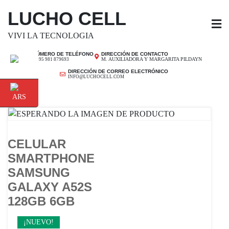
SALTAR
LUCHO CELL
AL
CONTENIDO
VIVI LA TECNOLOGIA
NÚMERO DE TELÉFONO
DIRECCIÓN DE CONTACTO
M. AUXILIADORA Y MARGARITA PILDAYN
+ 595 981 879693
DIRECCIÓN DE CORREO ELECTRÓNICO
INFO@LUCHOCELL.COM
CELULAR
SMARTPHONE
SAMSUNG
GALAXY A52S
128GB 6GB
¡NUEVO!