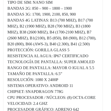
TIPO DE SIM: NANO SIM
BANDAS 2G: 850 – 900 – 1800 – 1900
BANDAS 3G: 1700, 1900, 2100, 850, 900
BANDAS 4G LATINAS: B13 (700 MHZ), B17 (700
MHZ), B2 (1900 MHZ), B28 (700 MHZ), B3 (1800
MHZ), B38 (2600 MHZ), B4 (1700-2100 MHZ), B7
(2600 MHZ), B1(2100), B5 (850), B8 (900), B12 (700),
B20 (800), B66 (AWS-3), B40 (2.300), B41 (2.500)
PROTECCIÓN: GORILLA GLASS 5
RESISTENCIA AL AGUA: IP67 CERTIFICADO
TECNOLOGÍA DE PANTALLA: SUPER AMOLED
RANGO DE PANTALLA: MAYOR O IGUAL A 5.5
TAMAÑO DE PANTALLA: 6.5”
RESOLUCIÓN: 1080 X 2400P
SISTEMA OPERATIVO: ANDROID 11
CHIPSET: SNAPDRAGON 778G
CPU PROCESADOR / NÚCLEOS: (8) OCTA-CORE
VELOCIDAD: 2.4 GHZ
PROCESADOR GRÁFICO: ADRENO 642